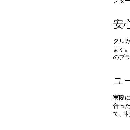
ンタ
安
クル
ます
のプ
ユ
実際
合っ
て、