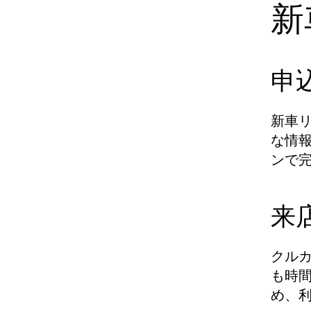
新
申
新車
な情
ンで
来
クル
も時
め、