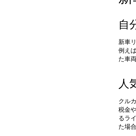
自
新車
例え
た車
人
クル
税金
るラ
た場