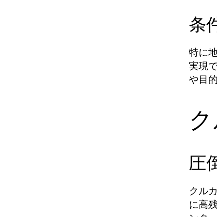
条
特に
実現
や目
ク
圧
クル
に高