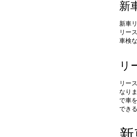
新
新車
リー
車検
リ
リー
なり
で車
でき
新