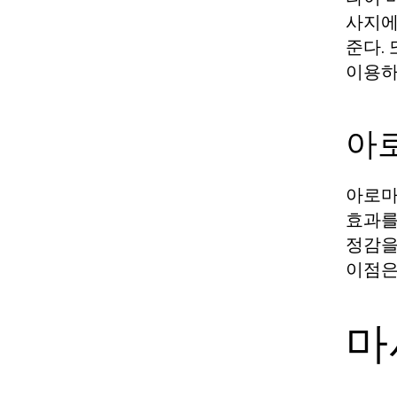
사지에
준다.
이용하
아
아로마
효과를
정감을
이점은
마