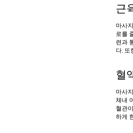
근
마사지
로를 
련과 
다. 
혈
마사지
체내 
혈관이
하게 