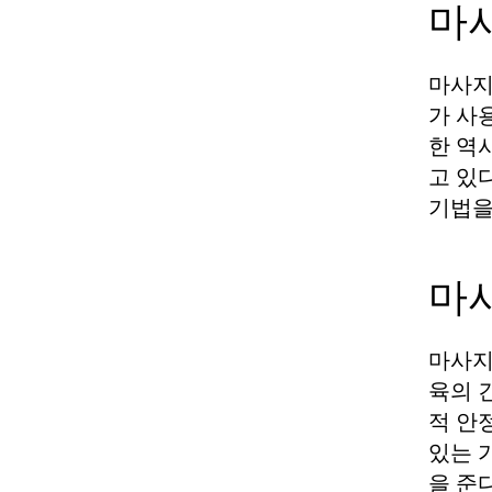
마
마사지
가 사
한 역
고 있
기법을
마
마사지
육의 
적 안
있는 
을 준다