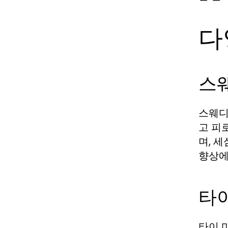
다
스
스웨디
고 피
며, 
향상에
타
타이 