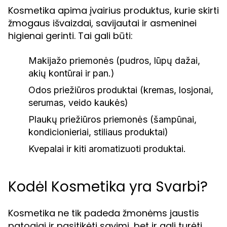
Kosmetika apima įvairius produktus, kurie skirti
žmogaus išvaizdai, savijautai ir asmeninei
higienai gerinti. Tai gali būti:
Makijažo priemonės (pudros, lūpų dažai,
akių kontūrai ir pan.)
Odos priežiūros produktai (kremas, losjonai,
serumas, veido kaukės)
Plaukų priežiūros priemonės (šampūnai,
kondicionieriai, stiliaus produktai)
Kvepalai ir kiti aromatizuoti produktai.
Kodėl Kosmetika yra Svarbi?
Kosmetika ne tik padeda žmonėms jaustis
patogiai ir pasitikėti savimi, bet ir gali turėti