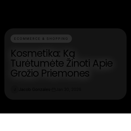
ECOMMERCE & SHOPPING
Kosmetika: Ką
Turėtumėte Žinoti Apie
Grožio Priemones
Jacob Gonzales
Jan 30, 2026
J