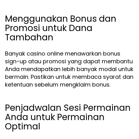
Menggunakan Bonus dan
Promosi untuk Dana
Tambahan
Banyak casino online menawarkan bonus
sign-up atau promosi yang dapat membantu
Anda mendapatkan lebih banyak modal untuk
bermain. Pastikan untuk membaca syarat dan
ketentuan sebelum mengklaim bonus.
Penjadwalan Sesi Permainan
Anda untuk Permainan
Optimal