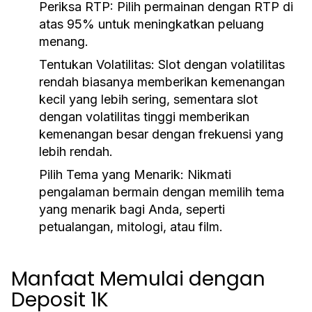
Periksa RTP:
Pilih permainan dengan RTP di
atas 95% untuk meningkatkan peluang
menang.
Tentukan Volatilitas:
Slot dengan volatilitas
rendah biasanya memberikan kemenangan
kecil yang lebih sering, sementara slot
dengan volatilitas tinggi memberikan
kemenangan besar dengan frekuensi yang
lebih rendah.
Pilih Tema yang Menarik:
Nikmati
pengalaman bermain dengan memilih tema
yang menarik bagi Anda, seperti
petualangan, mitologi, atau film.
Manfaat Memulai dengan
Deposit 1K