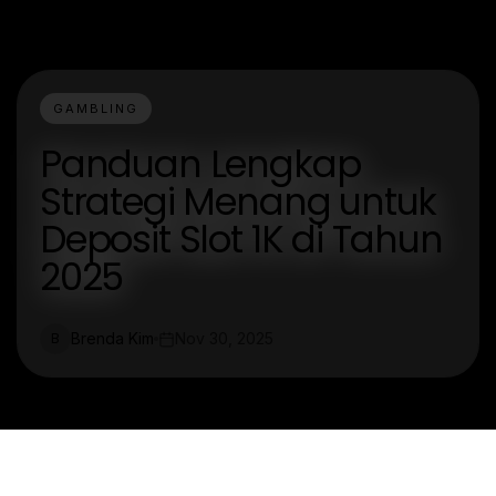
GAMBLING
Panduan Lengkap
Strategi Menang untuk
Deposit Slot 1K di Tahun
2025
Brenda Kim
Nov 30, 2025
B