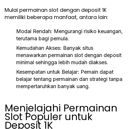
Mulai permainan slot dengan deposit 1K
memiliki beberapa manfaat, antara lain:
Modal Rendah:
Mengurangi risiko keuangan,
terutama bagi pemula.
Kemudahan Akses:
Banyak situs
menawarkan permainan slot dengan deposit
minimal sehingga lebih mudah diakses.
Kesempatan untuk Belajar:
Pemain dapat
belajar tentang permainan dan strategi tanpa
mempertaruhkan banyak uang.
Menjelajahi Permainan
Slot Populer untuk
Deposit 1K