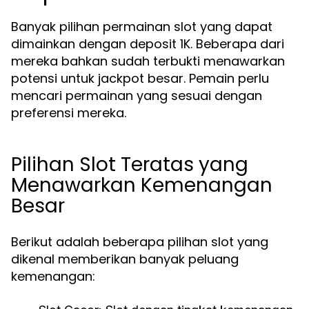
Banyak pilihan permainan slot yang dapat
dimainkan dengan deposit 1K. Beberapa dari
mereka bahkan sudah terbukti menawarkan
potensi untuk jackpot besar. Pemain perlu
mencari permainan yang sesuai dengan
preferensi mereka.
Pilihan Slot Teratas yang
Menawarkan Kemenangan
Besar
Berikut adalah beberapa pilihan slot yang
dikenal memberikan banyak peluang
kemenangan: