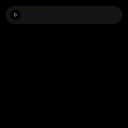
Datecrawl
D