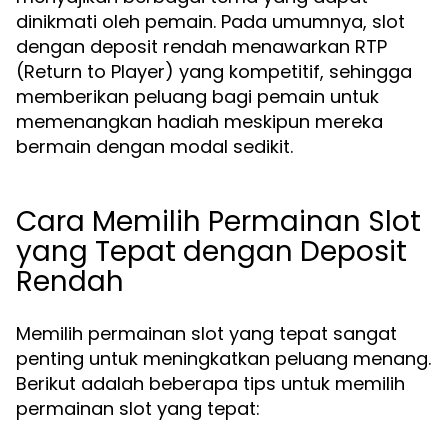
dinikmati oleh pemain. Pada umumnya, slot
dengan deposit rendah menawarkan RTP
(Return to Player) yang kompetitif, sehingga
memberikan peluang bagi pemain untuk
memenangkan hadiah meskipun mereka
bermain dengan modal sedikit.
Cara Memilih Permainan Slot
yang Tepat dengan Deposit
Rendah
Memilih permainan slot yang tepat sangat
penting untuk meningkatkan peluang menang.
Berikut adalah beberapa tips untuk memilih
permainan slot yang tepat: