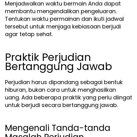
Menjadwalkan waktu bermain Anda dapat
membantu mengendalikan pengeluaran.
Tentukan waktu permainan dan ikuti jadwal
tersebut untuk menjaga kebiasaan berjudi
agar tetap sehat.
Praktik Perjudian
Bertanggung Jawab
Perjudian harus dipandang sebagai bentuk
hiburan, bukan cara untuk menghasilkan
uang. Ada beberapa praktik yang perlu diingat
untuk berjudi secara bertanggung jawab.
Mengenali Tanda-tanda