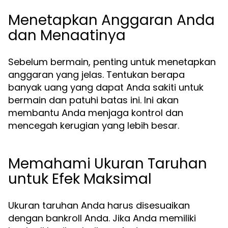
Menetapkan Anggaran Anda
dan Menaatinya
Sebelum bermain, penting untuk menetapkan
anggaran yang jelas. Tentukan berapa
banyak uang yang dapat Anda sakiti untuk
bermain dan patuhi batas ini. Ini akan
membantu Anda menjaga kontrol dan
mencegah kerugian yang lebih besar.
Memahami Ukuran Taruhan
untuk Efek Maksimal
Ukuran taruhan Anda harus disesuaikan
dengan bankroll Anda. Jika Anda memiliki