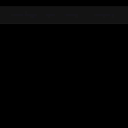
Home Page
News
About Us
Contact us