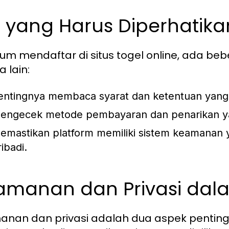
l yang Harus Diperhatik
um mendaftar di situs togel online, ada beb
 lain:
entingnya membaca syarat dan ketentuan yang
engecek metode pembayaran dan penarikan ya
emastikan platform memiliki sistem keamanan 
ibadi.
amanan dan Privasi dala
nan dan privasi adalah dua aspek penting 