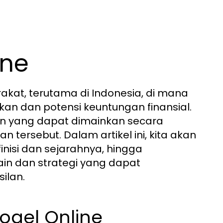
ine
akat, terutama di Indonesia, di mana
n dan potensi keuntungan finansial.
an yang dapat dimainkan secara
 tersebut. Dalam artikel ini, kita akan
efinisi dan sejarahnya, hingga
in dan strategi yang dapat
ilan.
ogel Online