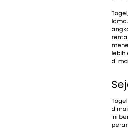
Togel
lama.
angka
renta
menen
lebih
di ma
Sej
Togel
dimai
ini b
peran