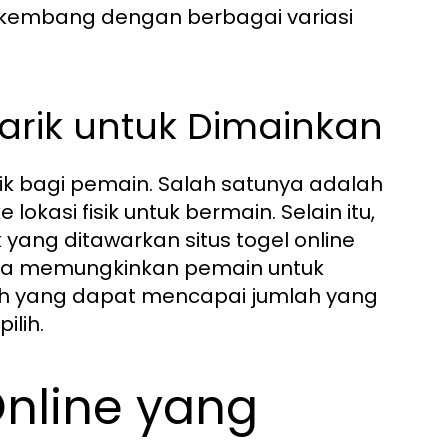
erkembang dengan berbagai variasi
rik untuk Dimainkan
k bagi pemain. Salah satunya adalah
okasi fisik untuk bermain. Selain itu,
 yang ditawarkan situs togel online
uga memungkinkan pemain untuk
diah yang dapat mencapai jumlah yang
ilih.
Online yang