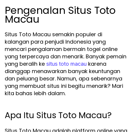
Pengenalan Situs Toto
Macau
Situs Toto Macau semakin populer di
kalangan para penjudi Indonesia yang
mencari pengalaman bermain togel online
yang terpercaya dan menarik. Banyak pemain
yang beralih ke
karena
situs toto macau
dianggap menawarkan banyak keuntungan
dan peluang besar. Namun, apa sebenarnya
yang membuat situs ini begitu menarik? Mari
kita bahas lebih dalam.
Apa Itu Situs Toto Macau?
Situs Toto Macau adalah platform online yang