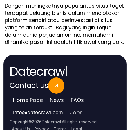
Dengan meningkatnya popularitas situs togel,
terdapat peluang bisnis dalam menciptakan
platform sendiri atau berinvestasi di situs
yang telah terbukti. Bagi yang ingin terjun
dalam dunia perjudian online, memahami
dinamika pasar ini adalah titik awal yang baik.
Datecrawl
Contact us
Home Page
News
FAQs
Jobs
info
@
datecrawl.com
Copyright
©
2026
Datecrawl
.
All rights reserved
About Us
Privacy
Terms
Legal