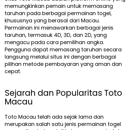
memungkinkan pemain untuk memasang
taruhan pada berbagai permainan togel,
khususnya yang berasal dari Macau.
Permainan ini menawarkan berbagai jenis
taruhan, termasuk 4D, 3D, dan 2D, yang
mengacu pada cara pemilihan angka.
Pengguna dapat memasang taruhan secara
langsung melalui situs ini dengan berbagai
pilihan metode pembayaran yang aman dan
cepat.
Sejarah dan Popularitas Toto
Macau
Toto Macau telah ada sejak lama dan
merupakan salah satu jenis permainan togel