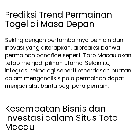
Prediksi Trend Permainan
Togel di Masa Depan
Seiring dengan bertambahnya pemain dan
inovasi yang diterapkan, diprediksi bahwa
permainan bonafide seperti Toto Macau akan
tetap menjadi pilihan utama. Selain itu,
integrasi teknologi seperti kecerdasan buatan
dalam menganalisis pola permainan dapat
menjadi alat bantu bagi para pemain.
Kesempatan Bisnis dan
Investasi dalam Situs Toto
Macau