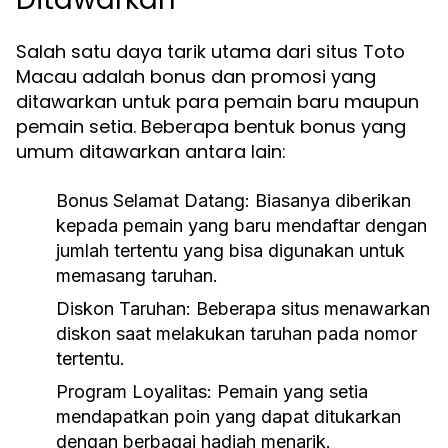
Salah satu daya tarik utama dari situs Toto
Macau adalah bonus dan promosi yang
ditawarkan untuk para pemain baru maupun
pemain setia. Beberapa bentuk bonus yang
umum ditawarkan antara lain:
Bonus Selamat Datang:
Biasanya diberikan
kepada pemain yang baru mendaftar dengan
jumlah tertentu yang bisa digunakan untuk
memasang taruhan.
Diskon Taruhan:
Beberapa situs menawarkan
diskon saat melakukan taruhan pada nomor
tertentu.
Program Loyalitas:
Pemain yang setia
mendapatkan poin yang dapat ditukarkan
dengan berbagai hadiah menarik.